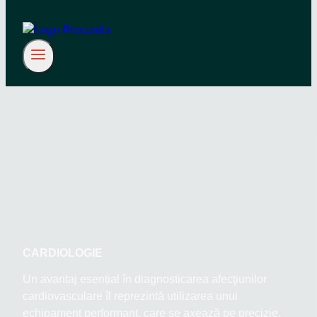
CARDIOLOGIE
Un avantaj esențial în diagnosticarea afecţiunilor
cardiovasculare îl reprezintă utilizarea unui
echipament performant, care se axează pe precizie,