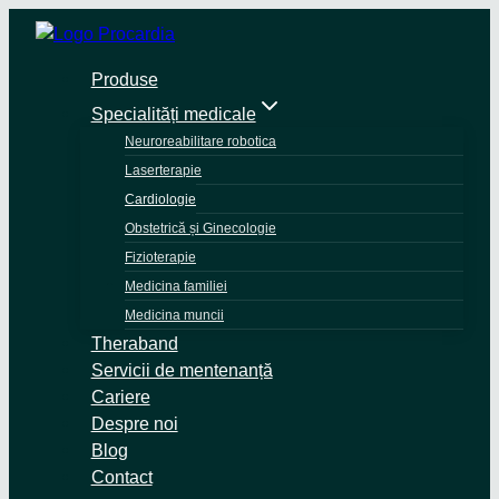
Skip
to
content
Produse
Specialități medicale
Neuroreabilitare robotica
Laserterapie
Cardiologie
Obstetrică și Ginecologie
Fizioterapie
Medicina familiei
Medicina muncii
Theraband
Servicii de mentenanță
Cariere
Despre noi
Blog
Contact