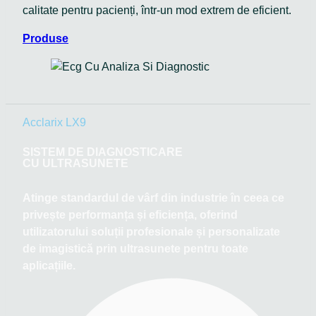
calitate pentru pacienți, într-un mod extrem de eficient.
Produse
Acclarix LX9
SISTEM DE DIAGNOSTICARE
CU ULTRASUNETE
Atinge standardul de vârf din industrie în ceea ce
privește performanța și eficiența, oferind
utilizatorului soluții profesionale și personalizate
de imagistică prin ultrasunete pentru toate
aplicațiile.