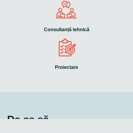
Consultanță tehnică
Proiectare
De ce să
ne alegi?