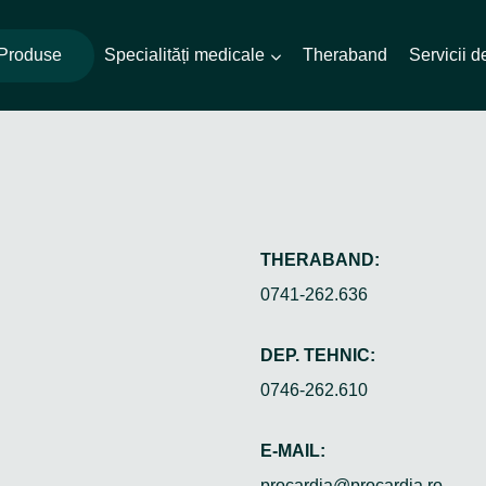
Produse
Specialități medicale
Theraband
Servicii 
THERABAND:
0741-262.636
DEP. TEHNIC:
0746-262.610
E-MAIL:
procardia@procardia.ro