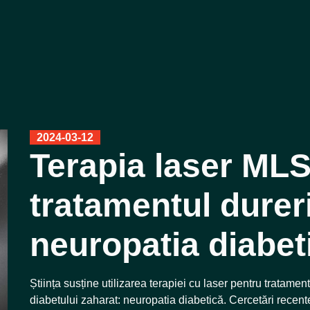
2024-03-12
Terapia laser MLS
tratamentul durer
neuropatia diabet
Știința susține utilizarea terapiei cu laser pentru tratamen
diabetului zaharat: neuropatia diabetică. Cercetări recent