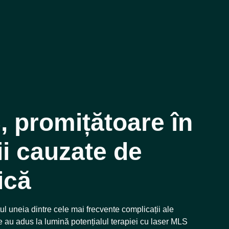
, promițătoare în
ii cauzate de
ică
tul uneia dintre cele mai frecvente complicații ale
e au adus la lumină potențialul terapiei cu laser MLS