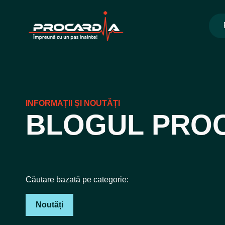
Skip
to
content
INFORMAȚII ȘI NOUTĂȚI
BLOGUL PRO
Căutare bazată pe categorie:
Noutăți