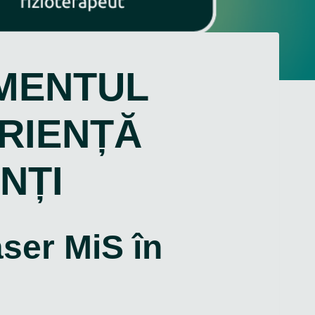
AMENTUL
ERIENȚĂ
NȚI
aser MiS în