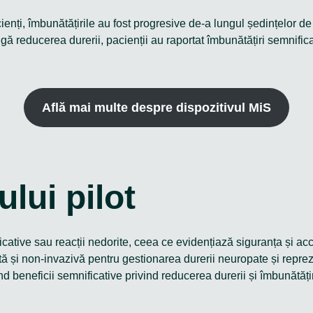
nți, îmbunătățirile au fost progresive de-a lungul ședințelor de 
gă reducerea durerii, pacienții au raportat îmbunătățiri semnifi
Află mai multe despre dispozitivul MiS
ului pilot
ficative sau reacții nedorite, ceea ce evidențiază siguranța și ac
tă și non-invazivă pentru gestionarea durerii neuropate și reprez
nd beneficii semnificative privind reducerea durerii și îmbunătățir