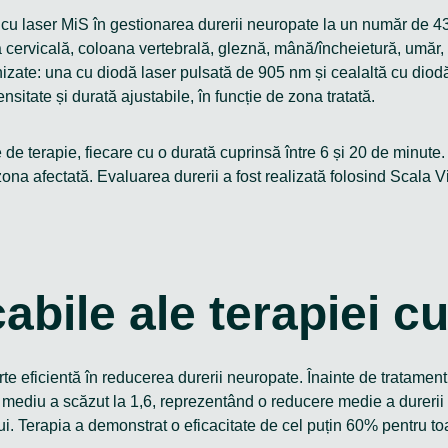
ei cu laser MiS în gestionarea durerii neuropate la un număr de 43
na cervicală, coloana vertebrală, gleznă, mână/încheietură, umăr,
onizate: una cu diodă laser pulsată de 905 nm și cealaltă cu di
sitate și durată ajustabile, în funcție de zona tratată.
e de terapie, fiecare cu o durată cuprinsă între 6 și 20 de minute.
la zona afectată. Evaluarea durerii a fost realizată folosind Scala
bile ale terapiei c
arte eficientă în reducerea durerii neuropate. Înainte de tratamen
diu a scăzut la 1,6, reprezentând o reducere medie a durerii de
ui. Terapia a demonstrat o eficacitate de cel puțin 60% pentru toa