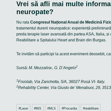
Vrei să afli mai multe inform
neuropate?
Nu rata
Congresul Național Anual de Medicină Fizic
tratamentul durerii neuropatice: experiență preliminar
preda terapie laser avansată din partea ASA, Italia, și
Reabilitare a Spitalului Heart and Brain din Burgas.
Te invităm să participi la acest eveniment deosebit, ca
2
Sursă:
M. Mezzalira
, G. D’Angelo
1
1
Fisiolab, Via Zanchetta, 5/A, 36027 Rosà VI- Italy.
2
Rehability Center, Via Giusto de’ Menabuoi, 29, 351
Post
#
Laser
#
MiS
#
MLS
#
Procardia
#
reabilitare