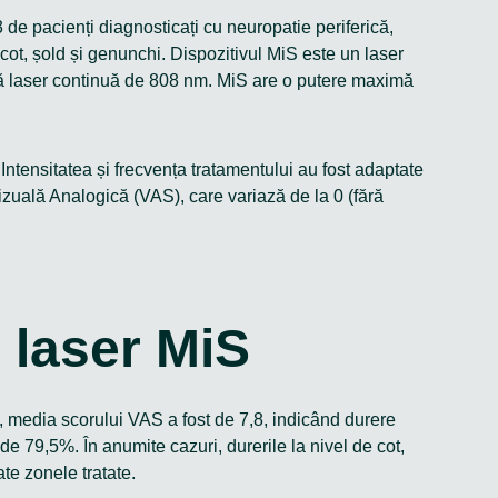
 de pacienți diagnosticați cu neuropatie periferică,
 cot, șold și genunchi. Dispozitivul MiS este un laser
odă laser continuă de 808 nm. MiS are o putere maximă
 Intensitatea și frecvența tratamentului au fost adaptate
 Vizuală Analogică (VAS), care variază de la 0 (fără
u laser MiS
t, media scorului VAS a fost de 7,8, indicând durere
 79,5%. În anumite cazuri, durerile la nivel de cot,
te zonele tratate.