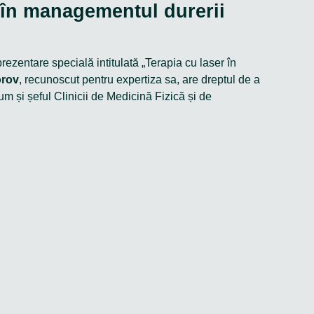
er în managementul durerii
ezentare specială intitulată „Terapia cu laser în
orov
, recunoscut pentru expertiza sa, are dreptul de a
m și șeful Clinicii de Medicină Fizică și de