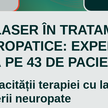
LASER ÎN TRAT
ROPATICE: EXP
PE 43 DE PACIE
cității terapiei cu l
rii neuropate