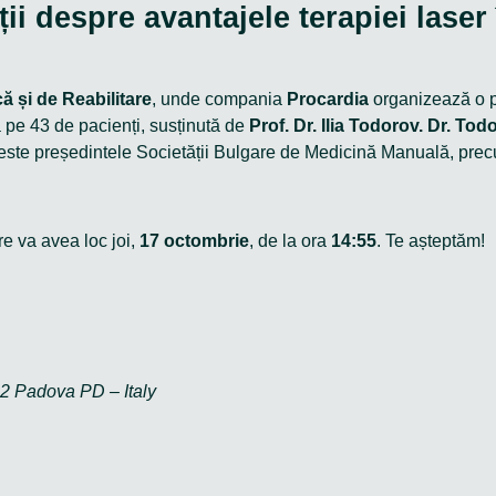
ații despre avantajele terapiei las
ă și de Reabilitare
, unde compania
Procardia
organizează o pr
ă pe 43 de pacienți, susținută de
Prof. Dr. Ilia Todorov. Dr. Tod
 este președintele Societății Bulgare de Medicină Manuală, precu
re va avea loc joi,
17 octombrie
, de la ora
14:55
. Te așteptăm!
32 Padova PD – Italy