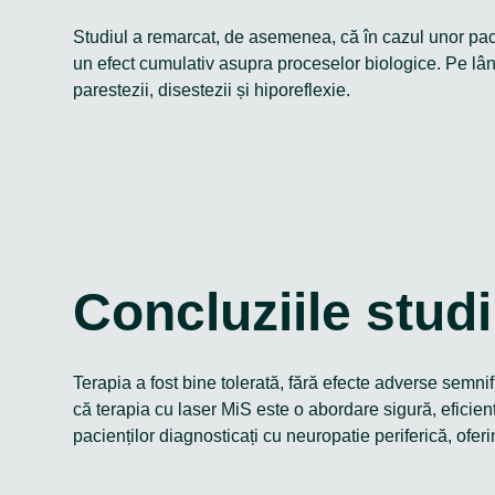
Studiul a remarcat, de asemenea, că în cazul unor pacie
un efect cumulativ asupra proceselor biologice. Pe lân
parestezii, disestezii și hiporeflexie.
Concluziile studi
Terapia a fost bine tolerată, fără efecte adverse semni
că terapia cu laser MiS este o abordare sigură, eficien
pacienților diagnosticați cu neuropatie periferică, oferi