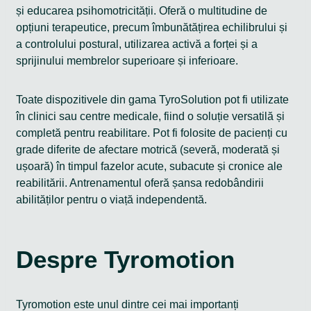
și educarea psihomotricității. Oferă o multitudine de
opțiuni terapeutice, precum îmbunătățirea echilibrului și
a controlului postural, utilizarea activă a forței și a
sprijinului membrelor superioare și inferioare.
Toate dispozitivele din gama TyroSolution pot fi utilizate
în clinici sau centre medicale, fiind o soluție versatilă și
completă pentru reabilitare. Pot fi folosite de pacienți cu
grade diferite de afectare motrică (severă, moderată și
ușoară) în timpul fazelor acute, subacute și cronice ale
reabilitării. Antrenamentul oferă șansa redobândirii
abilităților pentru o viață independentă.
Despre Tyromotion
Tyromotion este unul dintre cei mai importanți