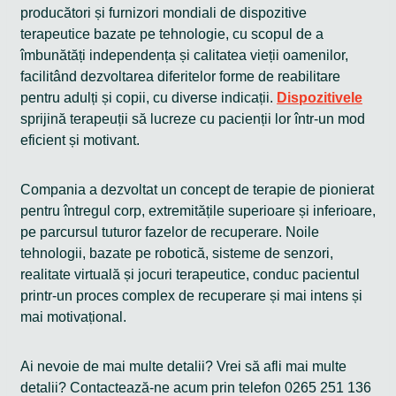
producători și furnizori mondiali de dispozitive
terapeutice bazate pe tehnologie, cu scopul de a
îmbunătăți independența și calitatea vieții oamenilor,
facilitând dezvoltarea diferitelor forme de reabilitare
pentru adulți și copii, cu diverse indicații.
Dispozitivele
sprijină terapeuții să lucreze cu pacienții lor într-un mod
eficient și motivant.
Compania a dezvoltat un concept de terapie de pionierat
pentru întregul corp, extremitățile superioare și inferioare,
pe parcursul tuturor fazelor de recuperare. Noile
tehnologii, bazate pe robotică, sisteme de senzori,
realitate virtuală și jocuri terapeutice, conduc pacientul
printr-un proces complex de recuperare și mai intens și
mai motivațional.
Ai nevoie de mai multe detalii? Vrei să afli mai multe
detalii? Contactează-ne acum prin telefon 0265 251 136