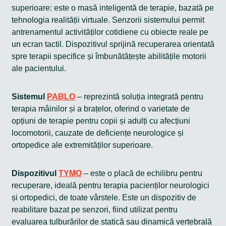
superioare: este o masă inteligentă de terapie, bazată pe
tehnologia realității virtuale. Senzorii sistemului permit
antrenamentul activităților cotidiene cu obiecte reale pe
un ecran tactil. Dispozitivul sprijină recuperarea orientată
spre terapii specifice și îmbunătățește abilitățile motorii
ale pacientului.
Sistemul
PABLO
– reprezintă soluția integrată pentru
terapia mâinilor și a brațelor, oferind o varietate de
opțiuni de terapie pentru copii și adulți cu afecțiuni
locomotorii, cauzate de deficiențe neurologice și
ortopedice ale extremităților superioare.
Dispozitivul
TYMO
– este o placă de echilibru pentru
recuperare, ideală pentru terapia pacienților neurologici
și ortopedici, de toate vârstele. Este un dispozitiv de
reabilitare bazat pe senzori, fiind utilizat pentru
evaluarea tulburărilor de statică sau dinamică vertebrală