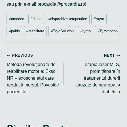
sau prin e-mail procardia@procardia.ro!
Post
#
amadeo
#
diego
#
dispozitive terapeutice
#
myro
Tags:
#
pablo
#
reabilitare
#
TryoSolution
#
tymo
#
Tyromotion
Navigare
PREVIOUS
NEXT
Metodă revoluționară de
Terapia laser MLS,
în
reabilitare motorie: Ekso
promițătoare în
articole
NR – exoscheletul care
tratamentul durerii
reeducă mersul. Poveștile
cauzate de neuropatia
pacienților.
diabetică