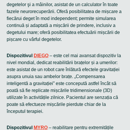
degetelor şi a mâinilor, asistat de un calculator în toate
fazele neurorecuperării. Oferă posibilitatea de mișcare a
fiecărui deget în mod independent; permite simularea
continuă și adaptată a mișcării de prindere, inclusiv a
degetului mare; oferă posibilitatea efectuării mișcării de
pișcare cu vârful degetelor.
Dispozitivul
DIEGO
– este cel mai avansat dispozitiv la
nivel mondial, dedicat reabilitării brațelor și a umerilor:
este asistat de un robot care înlătură efectele gravitației
asupra unuia sau ambelor brațe. „Compensarea
inteligentă a gravitației” este concepută astfel încât să
poată să fie replicate mișcările tridimensionale (3D)
utilizate în activitățile zilnice. Pacientul are senzația că
poate să efectueze mișcările pierdute chiar de la
începutul terapiei.
Dispozitivul
MYRO
– reabilitare pentru extremitățile