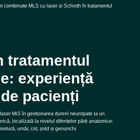
iei combinate MLS cu laser și Schroth în tratamentul
n tratamentul
ce: experiență
 de pacienți
u laser MiS în gestionarea durerii neuropate la un
că, localizată la nivelul diferitelor părți anatomice:
ietură, umăr, cot, șold și genunchi.