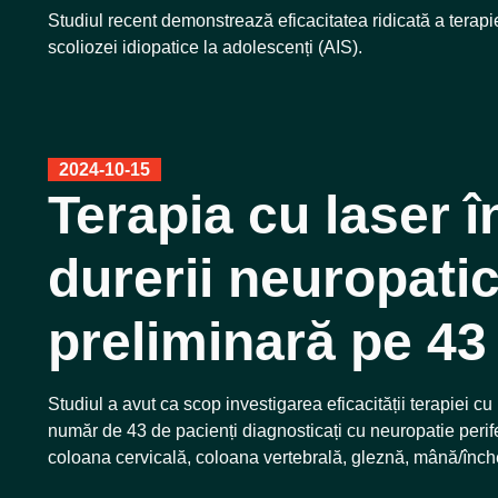
Studiul recent demonstrează eficacitatea ridicată a terap
scoliozei idiopatice la adolescenți (AIS).
2024-10-15
Terapia cu laser î
durerii neuropati
preliminară pe 43
Studiul a avut ca scop investigarea eficacității terapiei c
număr de 43 de pacienți diagnosticați cu neuropatie periferi
coloana cervicală, coloana vertebrală, gleznă, mână/înche