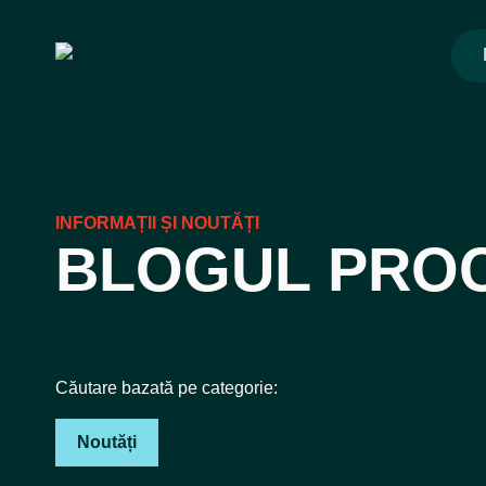
Skip
to
content
INFORMAȚII ȘI NOUTĂȚI
BLOGUL PRO
Căutare bazată pe categorie:
Noutăți