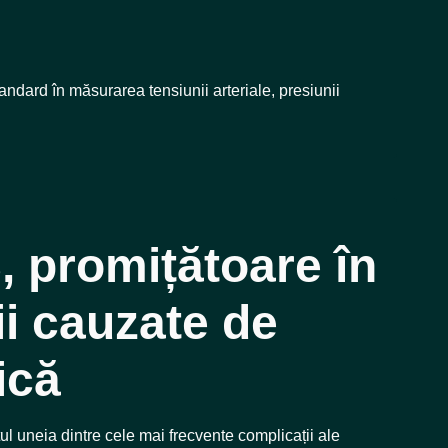
dard în măsurarea tensiunii arteriale, presiunii
, promițătoare în
ii cauzate de
ică
tul uneia dintre cele mai frecvente complicații ale